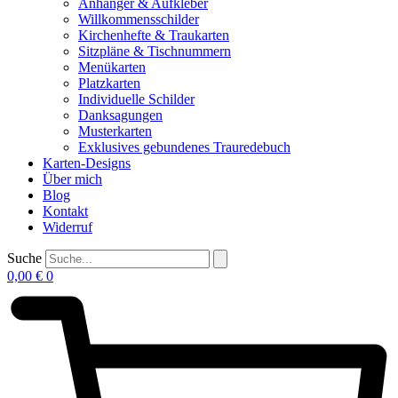
Anhänger & Aufkleber
Willkommensschilder
Kirchenhefte & Traukarten
Sitzpläne & Tischnummern
Menükarten
Platzkarten
Individuelle Schilder
Danksagungen
Musterkarten
Exklusives gebundenes Trauredebuch
Karten-Designs
Über mich
Blog
Kontakt
Widerruf
Suche
0,00
€
0