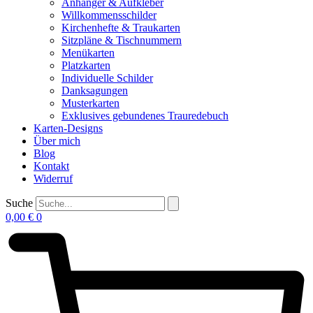
Anhänger & Aufkleber
Willkommensschilder
Kirchenhefte & Traukarten
Sitzpläne & Tischnummern
Menükarten
Platzkarten
Individuelle Schilder
Danksagungen
Musterkarten
Exklusives gebundenes Trauredebuch
Karten-Designs
Über mich
Blog
Kontakt
Widerruf
Suche
0,00
€
0