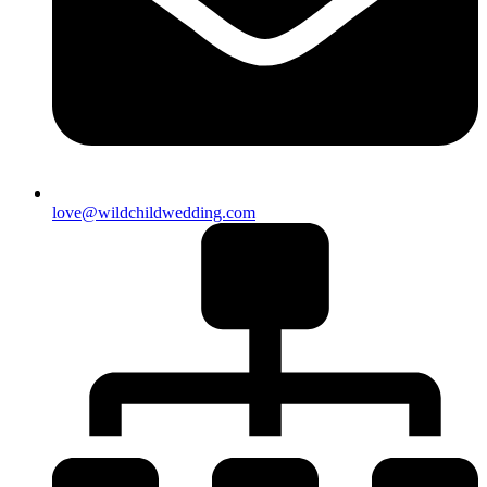
love@wildchildwedding.com