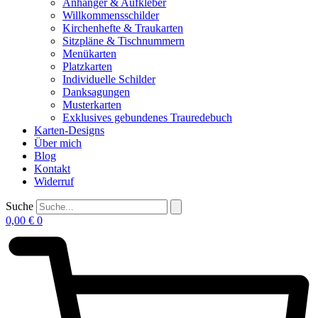
Anhänger & Aufkleber
Willkommensschilder
Kirchenhefte & Traukarten
Sitzpläne & Tischnummern
Menükarten
Platzkarten
Individuelle Schilder
Danksagungen
Musterkarten
Exklusives gebundenes Trauredebuch
Karten-Designs
Über mich
Blog
Kontakt
Widerruf
Suche
0,00
€
0