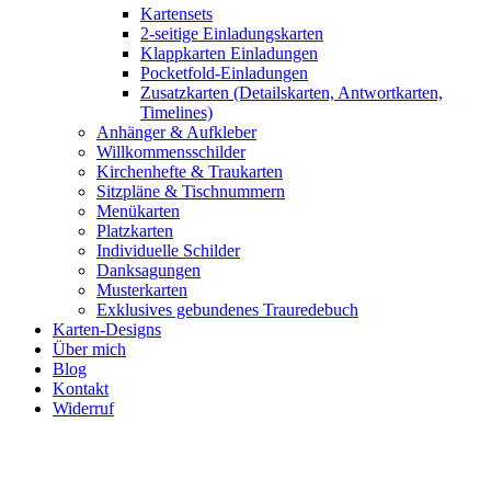
Kartensets
2-seitige Einladungskarten
Klappkarten Einladungen
Pocketfold-Einladungen
Zusatzkarten (Detailskarten, Antwortkarten,
Timelines)
Anhänger & Aufkleber
Willkommensschilder
Kirchenhefte & Traukarten
Sitzpläne & Tischnummern
Menükarten
Platzkarten
Individuelle Schilder
Danksagungen
Musterkarten
Exklusives gebundenes Trauredebuch
Karten-Designs
Über mich
Blog
Kontakt
Widerruf