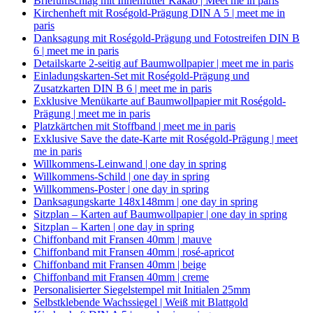
Briefumschlag mit Innenfutter Kakao | Meet me in paris
Kirchenheft mit Roségold-Prägung DIN A 5 | meet me in
paris
Danksagung mit Roségold-Prägung und Fotostreifen DIN B
6 | meet me in paris
Detailskarte 2-seitig auf Baumwollpapier | meet me in paris
Einladungskarten-Set mit Roségold-Prägung und
Zusatzkarten DIN B 6 | meet me in paris
Exklusive Menükarte auf Baumwollpapier mit Roségold-
Prägung | meet me in paris
Platzkärtchen mit Stoffband | meet me in paris
Exklusive Save the date-Karte mit Roségold-Prägung | meet
me in paris
Willkommens-Leinwand | one day in spring
Willkommens-Schild | one day in spring
Willkommens-Poster | one day in spring
Danksagungskarte 148x148mm | one day in spring
Sitzplan – Karten auf Baumwollpapier | one day in spring
Sitzplan – Karten | one day in spring
Chiffonband mit Fransen 40mm | mauve
Chiffonband mit Fransen 40mm | rosé-apricot
Chiffonband mit Fransen 40mm | beige
Chiffonband mit Fransen 40mm | creme
Personalisierter Siegelstempel mit Initialen 25mm
Selbstklebende Wachssiegel | Weiß mit Blattgold