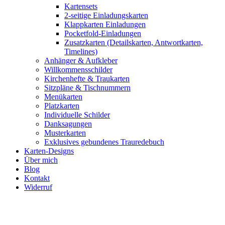
Kartensets
2-seitige Einladungskarten
Klappkarten Einladungen
Pocketfold-Einladungen
Zusatzkarten (Detailskarten, Antwortkarten,
Timelines)
Anhänger & Aufkleber
Willkommensschilder
Kirchenhefte & Traukarten
Sitzpläne & Tischnummern
Menükarten
Platzkarten
Individuelle Schilder
Danksagungen
Musterkarten
Exklusives gebundenes Trauredebuch
Karten-Designs
Über mich
Blog
Kontakt
Widerruf