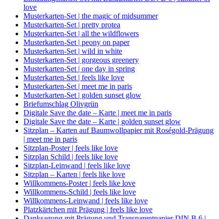
love
Musterkarten-Set | the magic of midsummer
Musterkarten-Set | pretty protea
Musterkarten-Set | all the wildflowers
Musterkarten-Set | peony on paper
Musterkarten-Set | wild in white
Musterkarten-Set | gorgeous greenery
Musterkarten-Set | one day in spring
Musterkarten-Set | feels like love
Musterkarten-Set | meet me in paris
Musterkarten-Set | golden sunset glow
Briefumschlag Olivgrün
Digitale Save the date – Karte | meet me in paris
Digitale Save the date – Karte | golden sunset glow
Sitzplan – Karten auf Baumwollpapier mit Roségold-Prägung
| meet me in paris
Sitzplan-Poster | feels like love
Sitzplan Schild | feels like love
Sitzplan-Leinwand | feels like love
Sitzplan – Karten | feels like love
Willkommens-Poster | feels like love
Willkommens-Schild | feels like love
Willkommens-Leinwand | feels like love
Platzkärtchen mit Prägung | feels like love
Danksagung mit Prägung und Transparentpapier DIN B 6 |