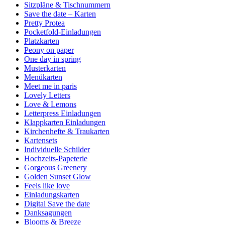
Sitzpläne & Tischnummern
Save the date – Karten
Pretty Protea
Pocketfold-Einladungen
Platzkarten
Peony on paper
One day in spring
Musterkarten
Menükarten
Meet me in paris
Lovely Letters
Love & Lemons
Letterpress Einladungen
Klappkarten Einladungen
Kirchenhefte & Traukarten
Kartensets
Individuelle Schilder
Hochzeits-Papeterie
Gorgeous Greenery
Golden Sunset Glow
Feels like love
Einladungskarten
Digital Save the date
Danksagungen
Blooms & Breeze