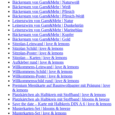
Bäckergarn von Garn&Mehr | Naturweiß
Bäckergarn von Garn&Mehr | Weiß
Bäckergarn von Garn&Mehr | Pfirsich
Bäckergarn von Garn&Mehr | Pfirsich-Weiß
Leinenzwirn von Garn&Mehr | Natur
Leinenzwirn von Garn&Mehr | Dunkelgrün
Leinenzwirn von Garn&Mehr | Marineblau
Bäckergarn von Garn&Mehr | Kupfer
Bäckergarn von Garn&Mehr | Gold
Sitzplan-Leinwand | love & lemons
Sitzplan Schild | love & lemons
Sitzplan-Poster | love & lemons
Sitzplan – Karten | love & lemons
Aufkleber rund | love & lemons
Willkommens-Leinwand | love & lemons
Willkommens-Schild | love & lemons
Willkommens-Poster | love & lemons
Willkommensschild rund | love & lemons
Premium Menükarte auf Baumwollpapier mit Prägung | love
& lemons
Platzkärtchen als Halbkreis mit Stoffband | love & lemons
Platzkärtchen als Halbkreis mit Stoffband | blooms & breeze
Save the date – Karte mit Halbkreis DIN A 6 | love & lemons
Musterkarten-Set | blooms & breeze
Musterkarten-Set | love & lemons