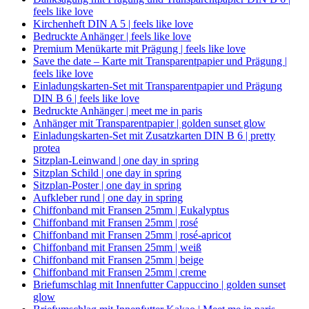
feels like love
Kirchenheft DIN A 5 | feels like love
Bedruckte Anhänger | feels like love
Premium Menükarte mit Prägung | feels like love
Save the date – Karte mit Transparentpapier und Prägung |
feels like love
Einladungskarten-Set mit Transparentpapier und Prägung
DIN B 6 | feels like love
Bedruckte Anhänger | meet me in paris
Anhänger mit Transparentpapier | golden sunset glow
Einladungskarten-Set mit Zusatzkarten DIN B 6 | pretty
protea
Sitzplan-Leinwand | one day in spring
Sitzplan Schild | one day in spring
Sitzplan-Poster | one day in spring
Aufkleber rund | one day in spring
Chiffonband mit Fransen 25mm | Eukalyptus
Chiffonband mit Fransen 25mm | rosé
Chiffonband mit Fransen 25mm | rosé-apricot
Chiffonband mit Fransen 25mm | weiß
Chiffonband mit Fransen 25mm | beige
Chiffonband mit Fransen 25mm | creme
Briefumschlag mit Innenfutter Cappuccino | golden sunset
glow