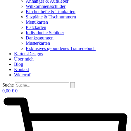
Anhänger & Aufkleber
Willkommensschilder
Kirchenhefte & Traukarten
Sitzpläne & Tischnummern
Menükarten
Platzkarten
Individuelle Schilder
Danksagungen
Musterkarten
Exklusives gebundenes Trauredebuch
Karten-Designs
Über mich
Blog
Kontakt
Widerruf
Suche
0,00
€
0