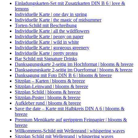
Einladungskarten-Set mit Zusatzkarten DIN B 6 | love &
lemons
Individuelle Karte | one day in spring
Individuelle Karte | the magic of midsummer
Torten-Schild mit Beschreibung
Individuelle Karte | all the wildflowers
Individuelle Karte | peony on paper
Individuelle Karte | wild in white
Individuelle Karte | gorgeous greenery
Individuelle Karte | pretty protea
Bar Schild mit Signature Drinks
Danksagungskarte 2-seitig im Hochformat | blooms & breeze
Danksagungskarte 2-seitig im Querformat | blooms & breeze
Danksagung mit Foto DIN B 6 | blooms & breeze
Sitzplan – Karten | blooms & breeze
Sitzplan-Leinwand | blooms & breeze
Sitzplan Schild | blooms & breeze
Sitzplan-Poster | blooms & breeze
Aufkleber rund | blooms & breeze
Save the date – Karte mit Halbkreis DIN A 6 | blooms &
breeze
Premium Menükarte auf geripptem Feinpapier | blooms &
breeze
Willkommens-Schild mit Wellenrand | whispering waves
Sitzplan Schild mit Wellenrand | whispering waves