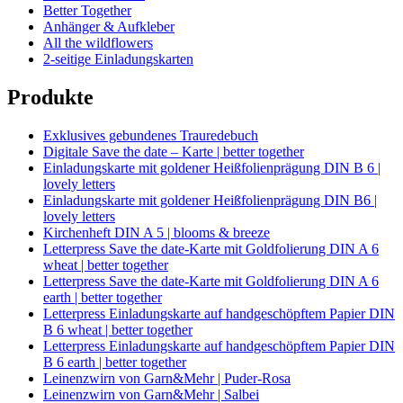
Better Together
Anhänger & Aufkleber
All the wildflowers
2-seitige Einladungskarten
Produkte
Exklusives gebundenes Trauredebuch
Digitale Save the date – Karte | better together
Einladungskarte mit goldener Heißfolienprägung DIN B 6 |
lovely letters
Einladungskarte mit goldener Heißfolienprägung DIN B6 |
lovely letters
Kirchenheft DIN A 5 | blooms & breeze
Letterpress Save the date-Karte mit Goldfolierung DIN A 6
wheat | better together
Letterpress Save the date-Karte mit Goldfolierung DIN A 6
earth | better together
Letterpress Einladungskarte auf handgeschöpftem Papier DIN
B 6 wheat | better together
Letterpress Einladungskarte auf handgeschöpftem Papier DIN
B 6 earth | better together
Leinenzwirn von Garn&Mehr | Puder-Rosa
Leinenzwirn von Garn&Mehr | Salbei