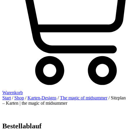
Warenkorb
Start
/
Shop
/
Karten-Designs
/
The magic of midsummer
/ Sitzplan
– Karten | the magic of midsummer
Bestellablauf