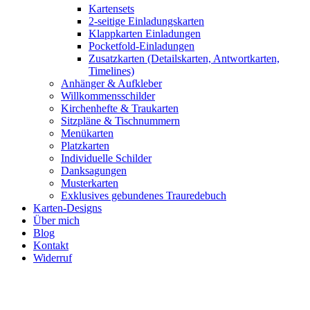
Kartensets
2-seitige Einladungskarten
Klappkarten Einladungen
Pocketfold-Einladungen
Zusatzkarten (Detailskarten, Antwortkarten,
Timelines)
Anhänger & Aufkleber
Willkommensschilder
Kirchenhefte & Traukarten
Sitzpläne & Tischnummern
Menükarten
Platzkarten
Individuelle Schilder
Danksagungen
Musterkarten
Exklusives gebundenes Trauredebuch
Karten-Designs
Über mich
Blog
Kontakt
Widerruf