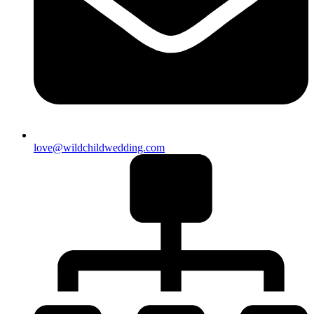
love@wildchildwedding.com