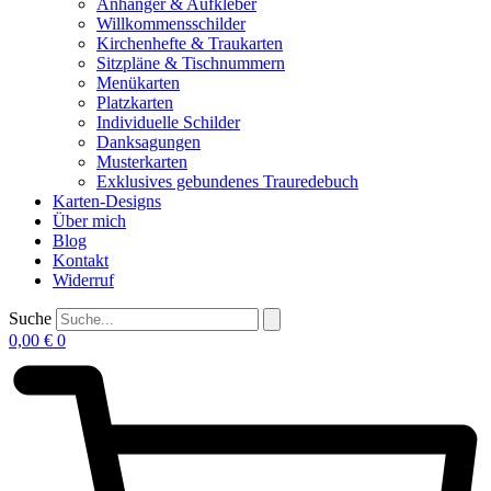
Anhänger & Aufkleber
Willkommensschilder
Kirchenhefte & Traukarten
Sitzpläne & Tischnummern
Menükarten
Platzkarten
Individuelle Schilder
Danksagungen
Musterkarten
Exklusives gebundenes Trauredebuch
Karten-Designs
Über mich
Blog
Kontakt
Widerruf
Suche
0,00
€
0