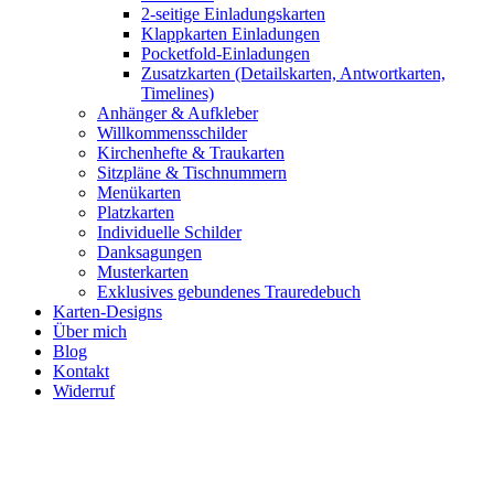
2-seitige Einladungskarten
Klappkarten Einladungen
Pocketfold-Einladungen
Zusatzkarten (Detailskarten, Antwortkarten,
Timelines)
Anhänger & Aufkleber
Willkommensschilder
Kirchenhefte & Traukarten
Sitzpläne & Tischnummern
Menükarten
Platzkarten
Individuelle Schilder
Danksagungen
Musterkarten
Exklusives gebundenes Trauredebuch
Karten-Designs
Über mich
Blog
Kontakt
Widerruf