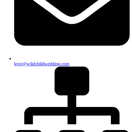
love@wildchildwedding.com