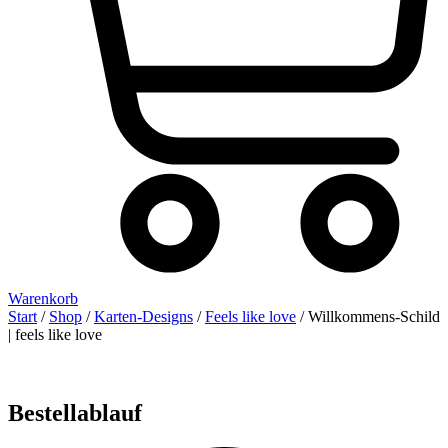
Warenkorb
Start
/
Shop
/
Karten-Designs
/
Feels like love
/ Willkommens-Schild
| feels like love
Bestellablauf