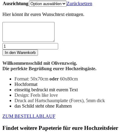
Ausrichtung
Zurücksetzen
Euer
Hier könnt ihr euren Wunschtext eintragen.
Text
Willkommens-
Schild
In den Warenkorb
|
feels
Willkommensschild mit Olivenzweig.
like
Die perfekte Begrüßung eurer Hochzeitsgäste.
love
Menge
Format: 50x70cm
oder
60x80cm
Hochformat
einseitig bedruckt mit eurem Text
Design: Feels like love
Druck auf Hartschaumplatte (Forex), 5mm dick
das Schild steht ohne Rahmen
ZUM BESTELLABLAUF
Findet weitere Papeterie für eure Hochzeitsfeier