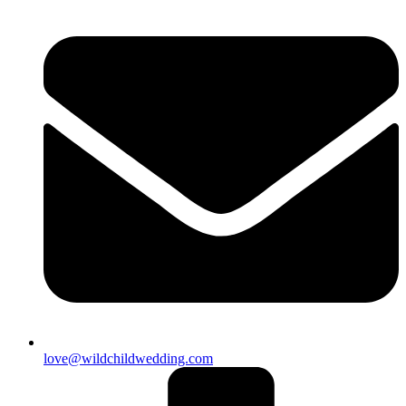
love@wildchildwedding.com