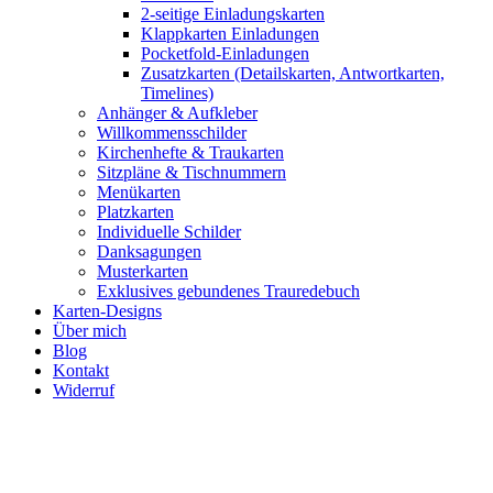
2-seitige Einladungskarten
Klappkarten Einladungen
Pocketfold-Einladungen
Zusatzkarten (Detailskarten, Antwortkarten,
Timelines)
Anhänger & Aufkleber
Willkommensschilder
Kirchenhefte & Traukarten
Sitzpläne & Tischnummern
Menükarten
Platzkarten
Individuelle Schilder
Danksagungen
Musterkarten
Exklusives gebundenes Trauredebuch
Karten-Designs
Über mich
Blog
Kontakt
Widerruf