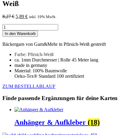
Weiß
Ursprünglicher
Aktueller
8,27
€
5,89
€
inkl. 19% MwSt.
Preis
Preis
Bäckergarn
war:
ist:
von
8,27 €
5,89 €.
In den Warenkorb
Garn&Mehr
|
Bäckergarn von Garn&Mehr in Pfirsich-Weiß gestreift
Pfirsich-
Weiß
Farbe: Pfirsich-Weiß
Menge
ca. 1mm Durchmesser | Rolle 45 Meter lang
made in germany
Material: 100% Baumwolle
Oeko-Tex® Standard 100 zertifiziert
ZUM BESTELLABLAUF
Finde passende Ergänzungen für deine Karten
Anhänger & Aufkleber
(18)