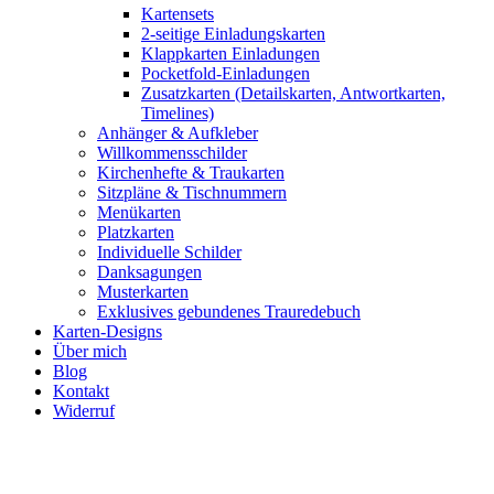
Kartensets
2-seitige Einladungskarten
Klappkarten Einladungen
Pocketfold-Einladungen
Zusatzkarten (Detailskarten, Antwortkarten,
Timelines)
Anhänger & Aufkleber
Willkommensschilder
Kirchenhefte & Traukarten
Sitzpläne & Tischnummern
Menükarten
Platzkarten
Individuelle Schilder
Danksagungen
Musterkarten
Exklusives gebundenes Trauredebuch
Karten-Designs
Über mich
Blog
Kontakt
Widerruf