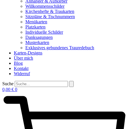
Anhänger & Aufkleber
Willkommensschilder
Kirchenhefte & Traukarten
Sitzpläne & Tischnummern
Menükarten
Platzkarten
Individuelle Schilder
Danksagungen
Musterkarten
Exklusives gebundenes Trauredebuch
Karten-Designs
Über mich
Blog
Kontakt
Widerruf
Suche
0,00
€
0