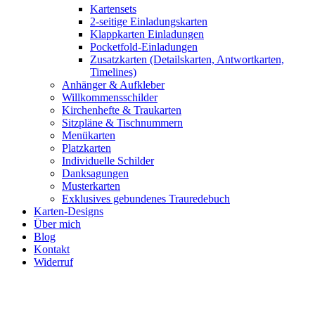
Kartensets
2-seitige Einladungskarten
Klappkarten Einladungen
Pocketfold-Einladungen
Zusatzkarten (Detailskarten, Antwortkarten,
Timelines)
Anhänger & Aufkleber
Willkommensschilder
Kirchenhefte & Traukarten
Sitzpläne & Tischnummern
Menükarten
Platzkarten
Individuelle Schilder
Danksagungen
Musterkarten
Exklusives gebundenes Trauredebuch
Karten-Designs
Über mich
Blog
Kontakt
Widerruf