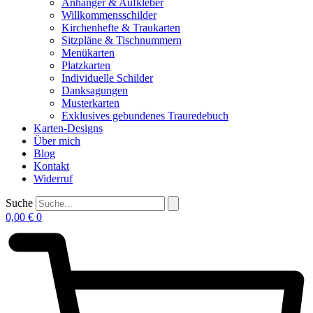
Anhänger & Aufkleber
Willkommensschilder
Kirchenhefte & Traukarten
Sitzpläne & Tischnummern
Menükarten
Platzkarten
Individuelle Schilder
Danksagungen
Musterkarten
Exklusives gebundenes Trauredebuch
Karten-Designs
Über mich
Blog
Kontakt
Widerruf
Suche
0,00
€
0