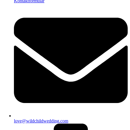
Kontaktformular
love@wildchildwedding.com