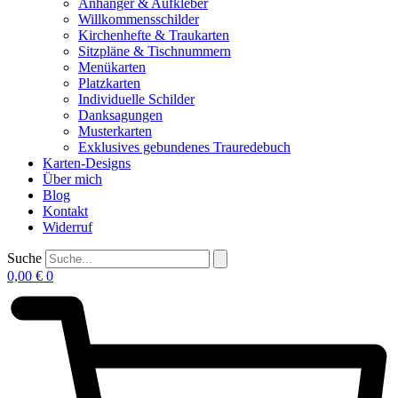
Anhänger & Aufkleber
Willkommensschilder
Kirchenhefte & Traukarten
Sitzpläne & Tischnummern
Menükarten
Platzkarten
Individuelle Schilder
Danksagungen
Musterkarten
Exklusives gebundenes Trauredebuch
Karten-Designs
Über mich
Blog
Kontakt
Widerruf
Suche
0,00
€
0