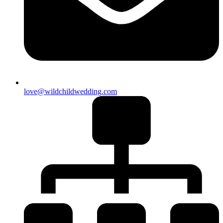
love@wildchildwedding.com