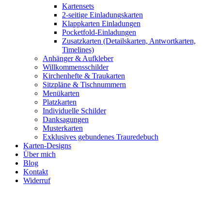
Kartensets
2-seitige Einladungskarten
Klappkarten Einladungen
Pocketfold-Einladungen
Zusatzkarten (Detailskarten, Antwortkarten,
Timelines)
Anhänger & Aufkleber
Willkommensschilder
Kirchenhefte & Traukarten
Sitzpläne & Tischnummern
Menükarten
Platzkarten
Individuelle Schilder
Danksagungen
Musterkarten
Exklusives gebundenes Trauredebuch
Karten-Designs
Über mich
Blog
Kontakt
Widerruf