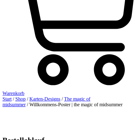
Warenkorb
Start
/
Shop
/
Karten-Designs
/
The magic of
midsummer
/ Willkommens-Poster | the magic of midsummer