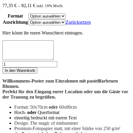
77,35
€
–
82,11
€
inkl. 19% MwSt.
Format
Ausrichtung
Zurücksetzen
Euer
Hier könnt ihr euren Wunschtext eintragen.
Text
Willkommens-
Poster
In den Warenkorb
|
the
Willkommens-Poster zum Einrahmen mit pastellfarbenen
magic
Blumen.
of
Perfekt für den Eingang eurer Location oder um die Gäste vor
midsummer
der Trauung zu begrüßen.
Menge
Format: 50x70cm
oder
60x80cm
Hoch-
oder
Querformat
einseitig bedruckt mit eurem Text
Design: The magic of midsummer
Premium-Fotopapier matt, mit einer Stärke von 250 g/m²