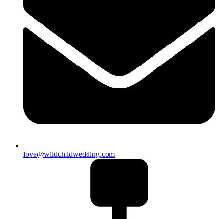
love@wildchildwedding.com