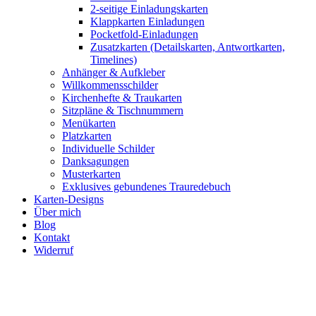
2-seitige Einladungskarten
Klappkarten Einladungen
Pocketfold-Einladungen
Zusatzkarten (Detailskarten, Antwortkarten,
Timelines)
Anhänger & Aufkleber
Willkommensschilder
Kirchenhefte & Traukarten
Sitzpläne & Tischnummern
Menükarten
Platzkarten
Individuelle Schilder
Danksagungen
Musterkarten
Exklusives gebundenes Trauredebuch
Karten-Designs
Über mich
Blog
Kontakt
Widerruf