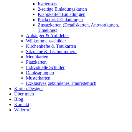
Kartensets
2-seitige Einladungskarten
Klappkarten Einladungen
Pocketfold-Einladungen
Zusatzkarten (Detailskarten, Antwortkarten,
Timelines)
Anhänger & Aufkleber
Willkommensschilder
Kirchenhefte & Traukarten
Sitzpläne & Tischnummern
Menükarten
Platzkarten
Individuelle Schilder
Danksagungen
Musterkarten
Exklusives gebundenes Trauredebuch
Karten-Designs
Über mich
Blog
Kontakt
Widerruf