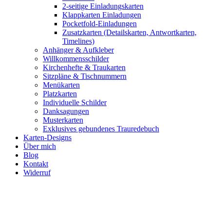
2-seitige Einladungskarten
Klappkarten Einladungen
Pocketfold-Einladungen
Zusatzkarten (Detailskarten, Antwortkarten,
Timelines)
Anhänger & Aufkleber
Willkommensschilder
Kirchenhefte & Traukarten
Sitzpläne & Tischnummern
Menükarten
Platzkarten
Individuelle Schilder
Danksagungen
Musterkarten
Exklusives gebundenes Trauredebuch
Karten-Designs
Über mich
Blog
Kontakt
Widerruf