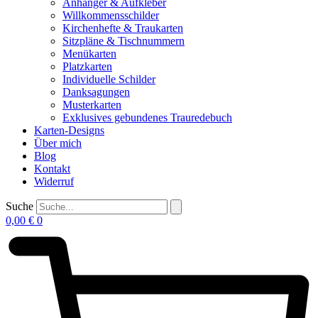
Anhänger & Aufkleber
Willkommensschilder
Kirchenhefte & Traukarten
Sitzpläne & Tischnummern
Menükarten
Platzkarten
Individuelle Schilder
Danksagungen
Musterkarten
Exklusives gebundenes Trauredebuch
Karten-Designs
Über mich
Blog
Kontakt
Widerruf
Suche
0,00
€
0