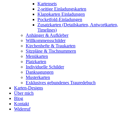
Kartensets
2-seitige Einladungskarten
Klappkarten Einladungen
Pocketfold-Einladungen
Zusatzkarten (Detailskarten, Antwortkarten,
Timelines)
Anhänger & Aufkleber
Willkommensschilder
Kirchenhefte & Traukarten
Sitzpläne & Tischnummern
Menükarten
Platzkarten
Individuelle Schilder
Danksagungen
Musterkarten
Exklusives gebundenes Trauredebuch
Karten-Designs
Über mich
Blog
Kontakt
Widerruf