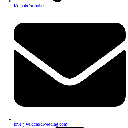
Kontaktformular
love@wildchildwedding.com