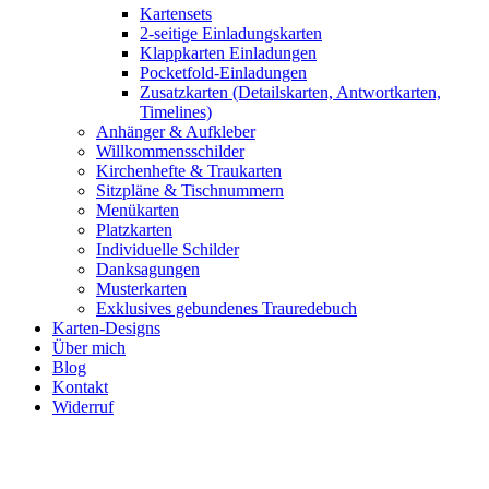
Kartensets
2-seitige Einladungskarten
Klappkarten Einladungen
Pocketfold-Einladungen
Zusatzkarten (Detailskarten, Antwortkarten,
Timelines)
Anhänger & Aufkleber
Willkommensschilder
Kirchenhefte & Traukarten
Sitzpläne & Tischnummern
Menükarten
Platzkarten
Individuelle Schilder
Danksagungen
Musterkarten
Exklusives gebundenes Trauredebuch
Karten-Designs
Über mich
Blog
Kontakt
Widerruf