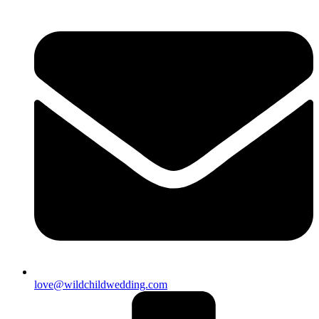
love@wildchildwedding.com