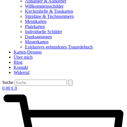
Anhänger & Aufkleber
Willkommensschilder
Kirchenhefte & Traukarten
Sitzpläne & Tischnummern
Menükarten
Platzkarten
Individuelle Schilder
Danksagungen
Musterkarten
Exklusives gebundenes Trauredebuch
Karten-Designs
Über mich
Blog
Kontakt
Widerruf
Suche
0,00
€
0