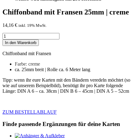
Chiffonband mit Fransen 25mm | creme
14,16
€
inkl. 19% MwSt.
Chiffonband
mit
In den Warenkorb
Fransen
25mm
Chiffonband mit Fransen
|
creme
Farbe: creme
Menge
ca. 25mm breit | Rolle ca. 6 Meter lang
Tipp: wenn ihr eure Karten mit den Bändern veredeln möchtet (so
wie auf unserem Beispielbild), benötigt ihr pro Karte folgende
Länge: DIN A 6 – ca. 38cm | DIN B 6 – 45cm | DIN A 5 – 52cm
ZUM BESTELLABLAUF
Finde passende Ergänzungen für deine Karten