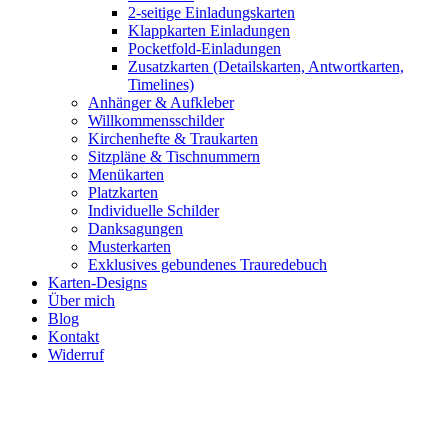
2-seitige Einladungskarten
Klappkarten Einladungen
Pocketfold-Einladungen
Zusatzkarten (Detailskarten, Antwortkarten,
Timelines)
Anhänger & Aufkleber
Willkommensschilder
Kirchenhefte & Traukarten
Sitzpläne & Tischnummern
Menükarten
Platzkarten
Individuelle Schilder
Danksagungen
Musterkarten
Exklusives gebundenes Trauredebuch
Karten-Designs
Über mich
Blog
Kontakt
Widerruf