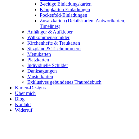
2-seitige Einladungskarten
Klappkarten Einladungen
Pocketfold-Einladungen
Zusatzkarten (Detailskarten, Antwortkarten,
Timelines)
Anhänger & Aufkleber
Willkommensschilder
Kirchenhefte & Traukarten
Sitzpläne & Tischnummern
Menükarten
Platzkarten
Individuelle Schilder
Danksagungen
Musterkarten
Exklusives gebundenes Trauredebuch
Karten-Designs
Über mich
Blog
Kontakt
Widerruf