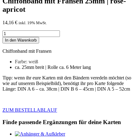
Chiffonband mit Fransen 25mm | rosé-
apricot
14,16
€
inkl. 19% MwSt.
Chiffonband
mit
In den Warenkorb
Fransen
25mm
Chiffonband mit Fransen
|
rosé-
Farbe: weiß
apricot
ca. 25mm breit | Rolle ca. 6 Meter lang
Menge
Tipp: wenn ihr eure Karten mit den Bändern veredeln möchtet (so
wie auf unserem Beispielbild), benötigt ihr pro Karte folgende
Länge: DIN A 6 – ca. 38cm | DIN B 6 – 45cm | DIN A 5 – 52cm
ZUM BESTELLABLAUF
Finde passende Ergänzungen für deine Karten