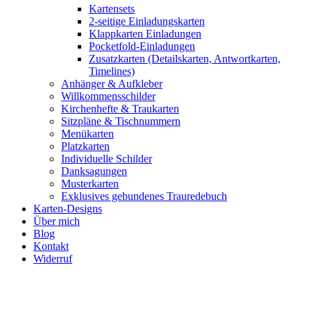
Kartensets
2-seitige Einladungskarten
Klappkarten Einladungen
Pocketfold-Einladungen
Zusatzkarten (Detailskarten, Antwortkarten,
Timelines)
Anhänger & Aufkleber
Willkommensschilder
Kirchenhefte & Traukarten
Sitzpläne & Tischnummern
Menükarten
Platzkarten
Individuelle Schilder
Danksagungen
Musterkarten
Exklusives gebundenes Trauredebuch
Karten-Designs
Über mich
Blog
Kontakt
Widerruf