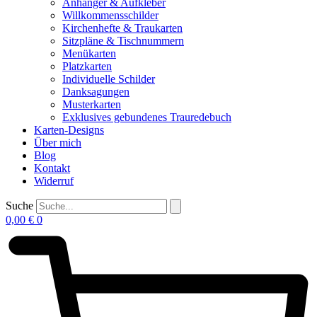
Anhänger & Aufkleber
Willkommensschilder
Kirchenhefte & Traukarten
Sitzpläne & Tischnummern
Menükarten
Platzkarten
Individuelle Schilder
Danksagungen
Musterkarten
Exklusives gebundenes Trauredebuch
Karten-Designs
Über mich
Blog
Kontakt
Widerruf
Suche
0,00
€
0