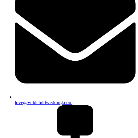
love@wildchildwedding.com