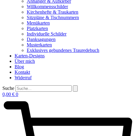
Anhänger & Aufkleber
Willkommensschilder
Kirchenhefte & Traukarten
Sitzpläne & Tischnummern
Menükarten
Platzkarten
Individuelle Schilder
Danksagungen
Musterkarten
Exklusives gebundenes Trauredebuch
Karten-Designs
Über mich
Blog
Kontakt
Widerruf
Suche
0,00
€
0