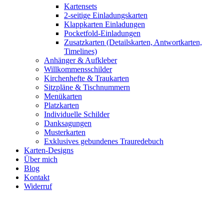
Kartensets
2-seitige Einladungskarten
Klappkarten Einladungen
Pocketfold-Einladungen
Zusatzkarten (Detailskarten, Antwortkarten,
Timelines)
Anhänger & Aufkleber
Willkommensschilder
Kirchenhefte & Traukarten
Sitzpläne & Tischnummern
Menükarten
Platzkarten
Individuelle Schilder
Danksagungen
Musterkarten
Exklusives gebundenes Trauredebuch
Karten-Designs
Über mich
Blog
Kontakt
Widerruf