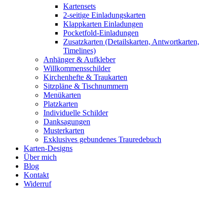
Kartensets
2-seitige Einladungskarten
Klappkarten Einladungen
Pocketfold-Einladungen
Zusatzkarten (Detailskarten, Antwortkarten,
Timelines)
Anhänger & Aufkleber
Willkommensschilder
Kirchenhefte & Traukarten
Sitzpläne & Tischnummern
Menükarten
Platzkarten
Individuelle Schilder
Danksagungen
Musterkarten
Exklusives gebundenes Trauredebuch
Karten-Designs
Über mich
Blog
Kontakt
Widerruf