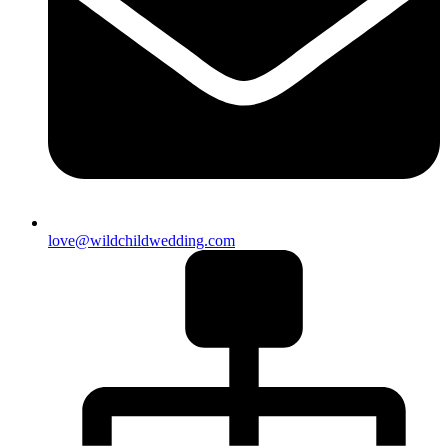
love@wildchildwedding.com