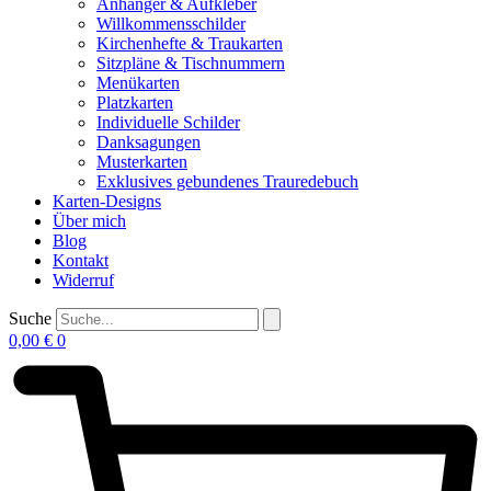
Anhänger & Aufkleber
Willkommensschilder
Kirchenhefte & Traukarten
Sitzpläne & Tischnummern
Menükarten
Platzkarten
Individuelle Schilder
Danksagungen
Musterkarten
Exklusives gebundenes Trauredebuch
Karten-Designs
Über mich
Blog
Kontakt
Widerruf
Suche
0,00
€
0