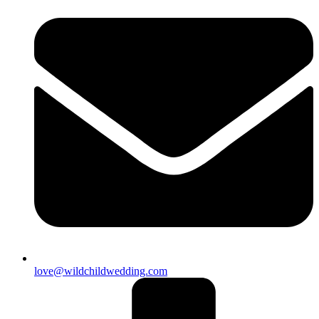
love@wildchildwedding.com