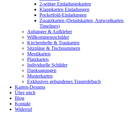
2-seitige Einladungskarten
Klappkarten Einladungen
Pocketfold-Einladungen
Zusatzkarten (Detailskarten, Antwortkarten,
Timelines)
Anhänger & Aufkleber
Willkommensschilder
Kirchenhefte & Traukarten
Sitzpläne & Tischnummern
Menükarten
Platzkarten
Individuelle Schilder
Danksagungen
Musterkarten
Exklusives gebundenes Trauredebuch
Karten-Designs
Über mich
Blog
Kontakt
Widerruf