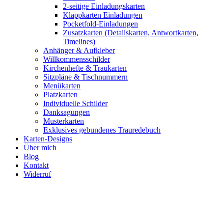
2-seitige Einladungskarten
Klappkarten Einladungen
Pocketfold-Einladungen
Zusatzkarten (Detailskarten, Antwortkarten,
Timelines)
Anhänger & Aufkleber
Willkommensschilder
Kirchenhefte & Traukarten
Sitzpläne & Tischnummern
Menükarten
Platzkarten
Individuelle Schilder
Danksagungen
Musterkarten
Exklusives gebundenes Trauredebuch
Karten-Designs
Über mich
Blog
Kontakt
Widerruf