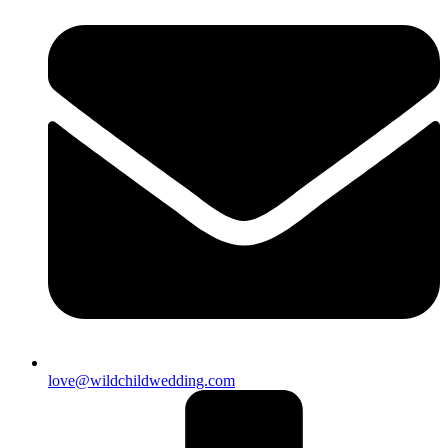
love@wildchildwedding.com