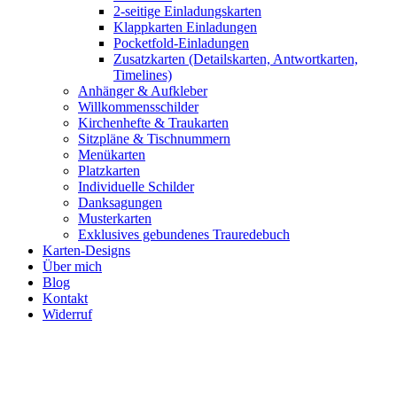
2-seitige Einladungskarten
Klappkarten Einladungen
Pocketfold-Einladungen
Zusatzkarten (Detailskarten, Antwortkarten,
Timelines)
Anhänger & Aufkleber
Willkommensschilder
Kirchenhefte & Traukarten
Sitzpläne & Tischnummern
Menükarten
Platzkarten
Individuelle Schilder
Danksagungen
Musterkarten
Exklusives gebundenes Trauredebuch
Karten-Designs
Über mich
Blog
Kontakt
Widerruf