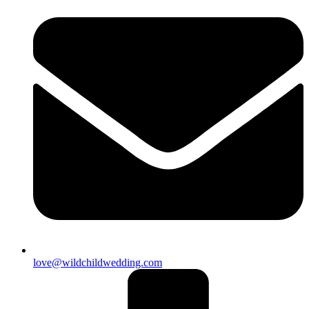
love@wildchildwedding.com