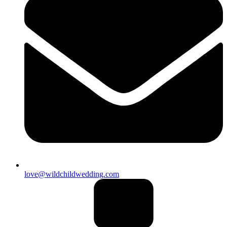
love@wildchildwedding.com