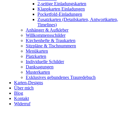
2-seitige Einladungskarten
Klappkarten Einladungen
Pocketfold-Einladungen
Zusatzkarten (Detailskarten, Antwortkarten,
Timelines)
Anhänger & Aufkleber
Willkommensschilder
Kirchenhefte & Traukarten
Sitzpläne & Tischnummern
Menükarten
Platzkarten
Individuelle Schilder
Danksagungen
Musterkarten
Exklusives gebundenes Trauredebuch
Karten-Designs
Über mich
Blog
Kontakt
Widerruf