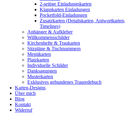
2-seitige Einladungskarten
Klappkarten Einladungen
Pocketfold-Einladungen
Zusatzkarten (Detailskarten, Antwortkarten,
Timelines)
Anhänger & Aufkleber
Willkommensschilder
Kirchenhefte & Traukarten
Sitzpläne & Tischnummern
Menükarten
Platzkarten
Individuelle Schilder
Danksagungen
Musterkarten
Exklusives gebundenes Trauredebuch
Karten-Designs
Über mich
Blog
Kontakt
Widerruf