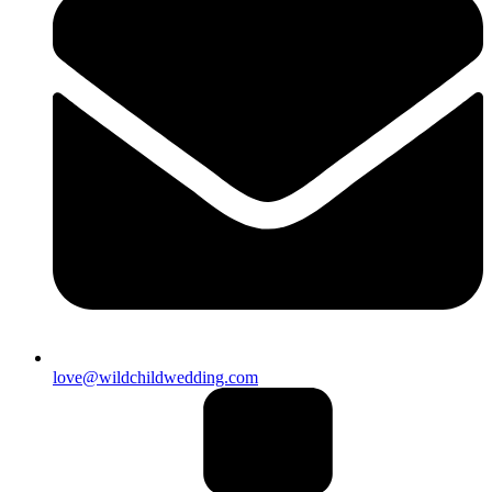
love@wildchildwedding.com