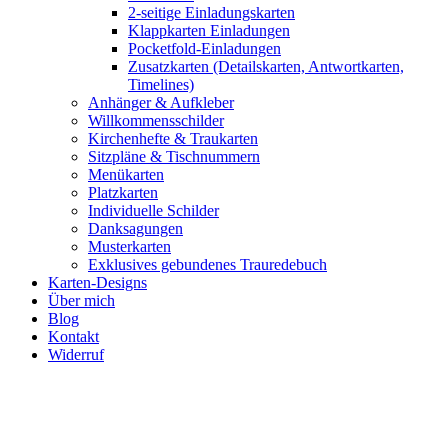
2-seitige Einladungskarten
Klappkarten Einladungen
Pocketfold-Einladungen
Zusatzkarten (Detailskarten, Antwortkarten,
Timelines)
Anhänger & Aufkleber
Willkommensschilder
Kirchenhefte & Traukarten
Sitzpläne & Tischnummern
Menükarten
Platzkarten
Individuelle Schilder
Danksagungen
Musterkarten
Exklusives gebundenes Trauredebuch
Karten-Designs
Über mich
Blog
Kontakt
Widerruf