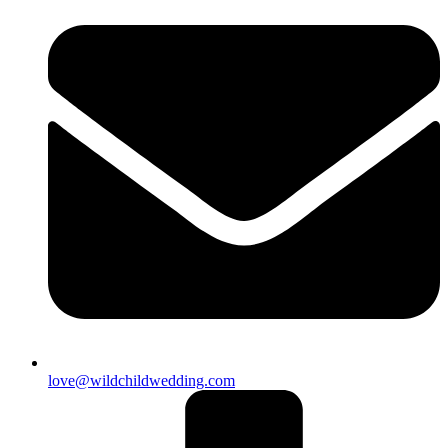
love@wildchildwedding.com