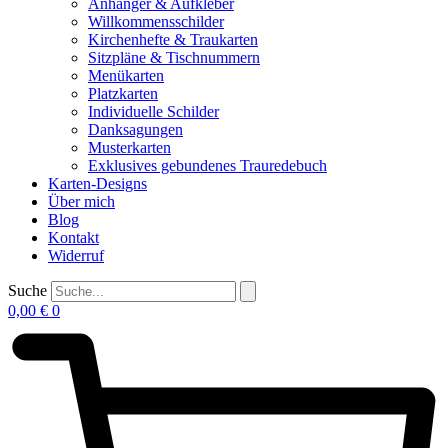
Anhänger & Aufkleber
Willkommensschilder
Kirchenhefte & Traukarten
Sitzpläne & Tischnummern
Menükarten
Platzkarten
Individuelle Schilder
Danksagungen
Musterkarten
Exklusives gebundenes Trauredebuch
Karten-Designs
Über mich
Blog
Kontakt
Widerruf
Suche
0,00
€
0