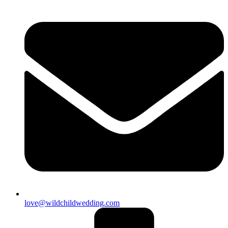
love@wildchildwedding.com