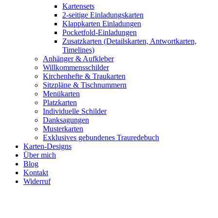
Kartensets
2-seitige Einladungskarten
Klappkarten Einladungen
Pocketfold-Einladungen
Zusatzkarten (Detailskarten, Antwortkarten,
Timelines)
Anhänger & Aufkleber
Willkommensschilder
Kirchenhefte & Traukarten
Sitzpläne & Tischnummern
Menükarten
Platzkarten
Individuelle Schilder
Danksagungen
Musterkarten
Exklusives gebundenes Trauredebuch
Karten-Designs
Über mich
Blog
Kontakt
Widerruf