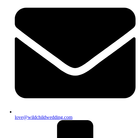
love@wildchildwedding.com