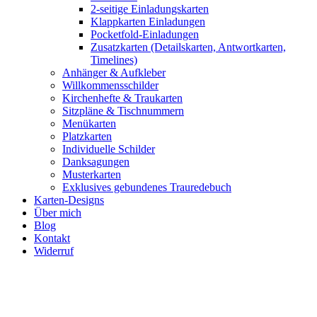
2-seitige Einladungskarten
Klappkarten Einladungen
Pocketfold-Einladungen
Zusatzkarten (Detailskarten, Antwortkarten,
Timelines)
Anhänger & Aufkleber
Willkommensschilder
Kirchenhefte & Traukarten
Sitzpläne & Tischnummern
Menükarten
Platzkarten
Individuelle Schilder
Danksagungen
Musterkarten
Exklusives gebundenes Trauredebuch
Karten-Designs
Über mich
Blog
Kontakt
Widerruf