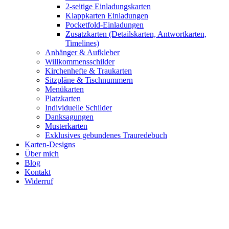
2-seitige Einladungskarten
Klappkarten Einladungen
Pocketfold-Einladungen
Zusatzkarten (Detailskarten, Antwortkarten,
Timelines)
Anhänger & Aufkleber
Willkommensschilder
Kirchenhefte & Traukarten
Sitzpläne & Tischnummern
Menükarten
Platzkarten
Individuelle Schilder
Danksagungen
Musterkarten
Exklusives gebundenes Trauredebuch
Karten-Designs
Über mich
Blog
Kontakt
Widerruf