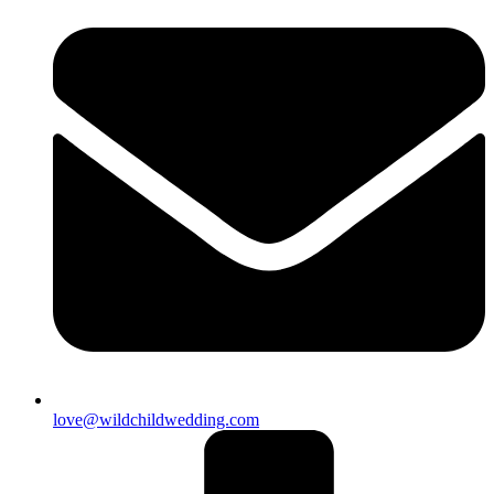
love@wildchildwedding.com