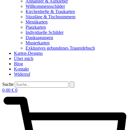
Anhänger & Aufkleber
Willkommensschilder
Kirchenhefte & Traukarten
Sitzpläne & Tischnummern
Menükarten
Platzkarten
Individuelle Schilder
Danksagungen
Musterkarten
Exklusives gebundenes Trauredebuch
Karten-Designs
Über mich
Blog
Kontakt
Widerruf
Suche
0,00
€
0