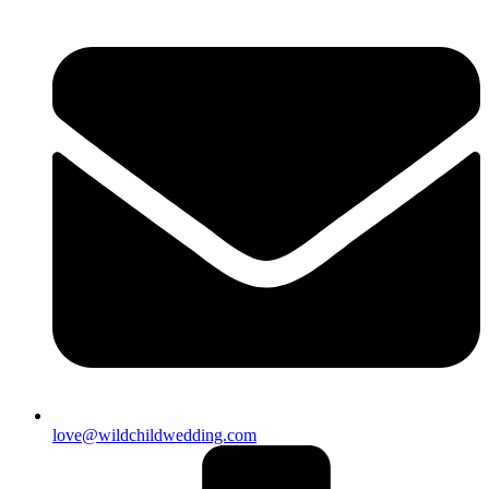
love@wildchildwedding.com