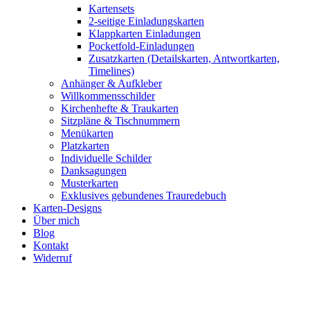
Kartensets
2-seitige Einladungskarten
Klappkarten Einladungen
Pocketfold-Einladungen
Zusatzkarten (Detailskarten, Antwortkarten,
Timelines)
Anhänger & Aufkleber
Willkommensschilder
Kirchenhefte & Traukarten
Sitzpläne & Tischnummern
Menükarten
Platzkarten
Individuelle Schilder
Danksagungen
Musterkarten
Exklusives gebundenes Trauredebuch
Karten-Designs
Über mich
Blog
Kontakt
Widerruf