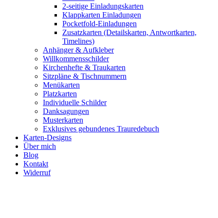
2-seitige Einladungskarten
Klappkarten Einladungen
Pocketfold-Einladungen
Zusatzkarten (Detailskarten, Antwortkarten,
Timelines)
Anhänger & Aufkleber
Willkommensschilder
Kirchenhefte & Traukarten
Sitzpläne & Tischnummern
Menükarten
Platzkarten
Individuelle Schilder
Danksagungen
Musterkarten
Exklusives gebundenes Trauredebuch
Karten-Designs
Über mich
Blog
Kontakt
Widerruf