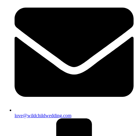
love@wildchildwedding.com