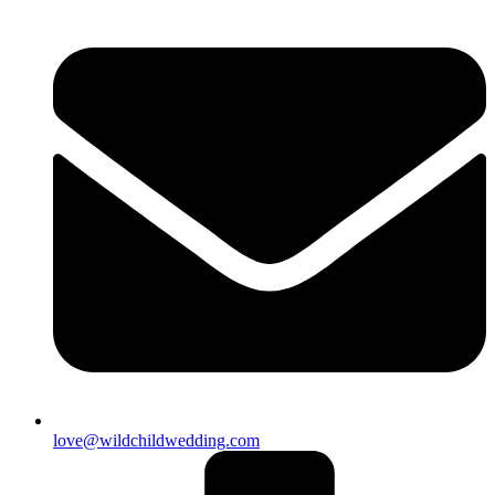
love@wildchildwedding.com