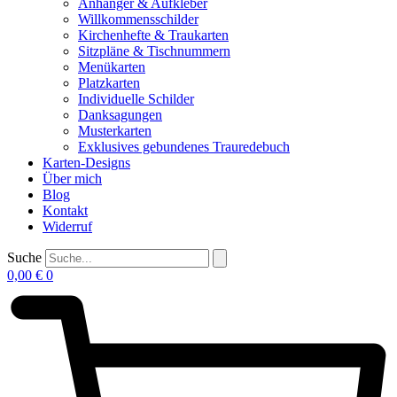
Anhänger & Aufkleber
Willkommensschilder
Kirchenhefte & Traukarten
Sitzpläne & Tischnummern
Menükarten
Platzkarten
Individuelle Schilder
Danksagungen
Musterkarten
Exklusives gebundenes Trauredebuch
Karten-Designs
Über mich
Blog
Kontakt
Widerruf
Suche
0,00
€
0