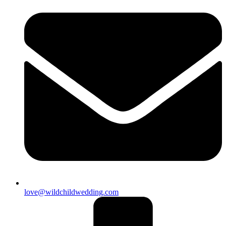
love@wildchildwedding.com