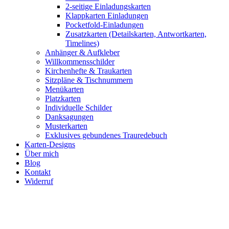
2-seitige Einladungskarten
Klappkarten Einladungen
Pocketfold-Einladungen
Zusatzkarten (Detailskarten, Antwortkarten,
Timelines)
Anhänger & Aufkleber
Willkommensschilder
Kirchenhefte & Traukarten
Sitzpläne & Tischnummern
Menükarten
Platzkarten
Individuelle Schilder
Danksagungen
Musterkarten
Exklusives gebundenes Trauredebuch
Karten-Designs
Über mich
Blog
Kontakt
Widerruf