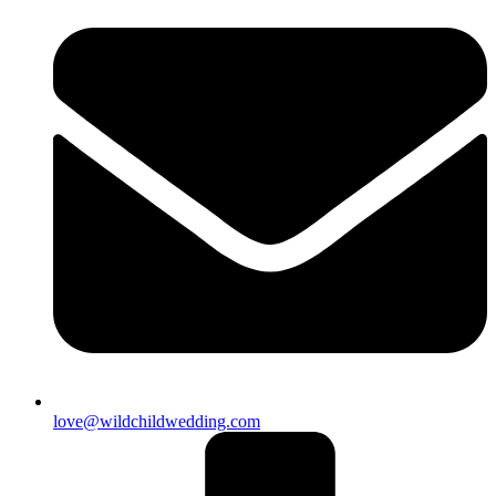
love@wildchildwedding.com