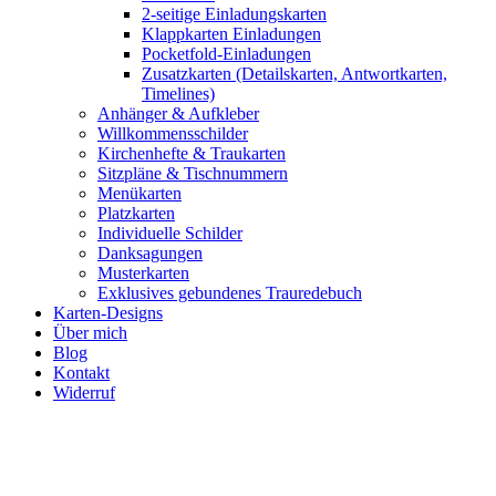
2-seitige Einladungskarten
Klappkarten Einladungen
Pocketfold-Einladungen
Zusatzkarten (Detailskarten, Antwortkarten,
Timelines)
Anhänger & Aufkleber
Willkommensschilder
Kirchenhefte & Traukarten
Sitzpläne & Tischnummern
Menükarten
Platzkarten
Individuelle Schilder
Danksagungen
Musterkarten
Exklusives gebundenes Trauredebuch
Karten-Designs
Über mich
Blog
Kontakt
Widerruf