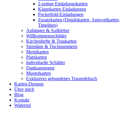
2-seitige Einladungskarten
Klappkarten Einladungen
Pocketfold-Einladungen
Zusatzkarten (Detailskarten, Antwortkarten,
Timelines)
Anhänger & Aufkleber
Willkommensschilder
Kirchenhefte & Traukarten
Sitzpläne & Tischnummern
Menükarten
Platzkarten
Individuelle Schilder
Danksagungen
Musterkarten
Exklusives gebundenes Trauredebuch
Karten-Designs
Über mich
Blog
Kontakt
Widerruf