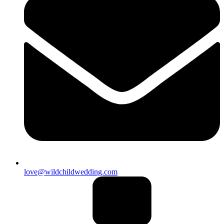
love@wildchildwedding.com