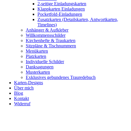
2-seitige Einladungskarten
Klappkarten Einladungen
Pocketfold-Einladungen
Zusatzkarten (Detailskarten, Antwortkarten,
Timelines)
Anhänger & Aufkleber
Willkommensschilder
Kirchenhefte & Traukarten
Sitzpläne & Tischnummern
Menükarten
Platzkarten
Individuelle Schilder
Danksagungen
Musterkarten
Exklusives gebundenes Trauredebuch
Karten-Designs
Über mich
Blog
Kontakt
Widerruf