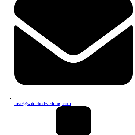
love@wildchildwedding.com