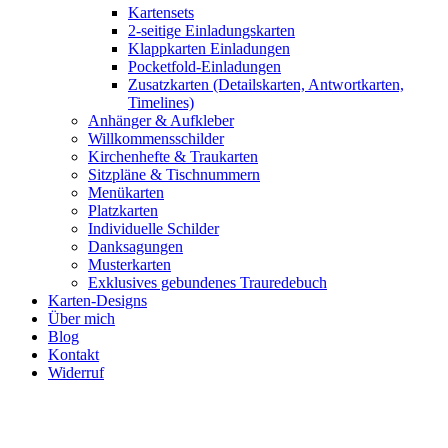
Kartensets
2-seitige Einladungskarten
Klappkarten Einladungen
Pocketfold-Einladungen
Zusatzkarten (Detailskarten, Antwortkarten,
Timelines)
Anhänger & Aufkleber
Willkommensschilder
Kirchenhefte & Traukarten
Sitzpläne & Tischnummern
Menükarten
Platzkarten
Individuelle Schilder
Danksagungen
Musterkarten
Exklusives gebundenes Trauredebuch
Karten-Designs
Über mich
Blog
Kontakt
Widerruf