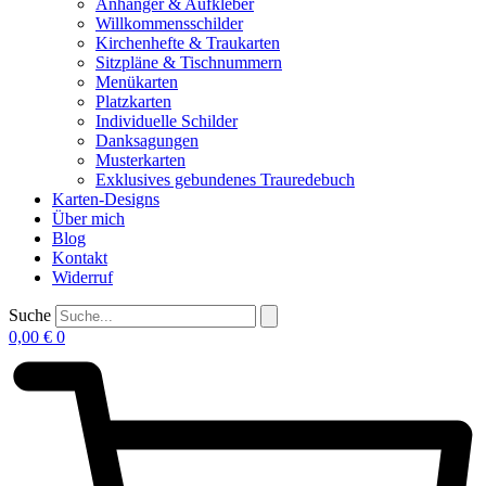
Anhänger & Aufkleber
Willkommensschilder
Kirchenhefte & Traukarten
Sitzpläne & Tischnummern
Menükarten
Platzkarten
Individuelle Schilder
Danksagungen
Musterkarten
Exklusives gebundenes Trauredebuch
Karten-Designs
Über mich
Blog
Kontakt
Widerruf
Suche
0,00
€
0