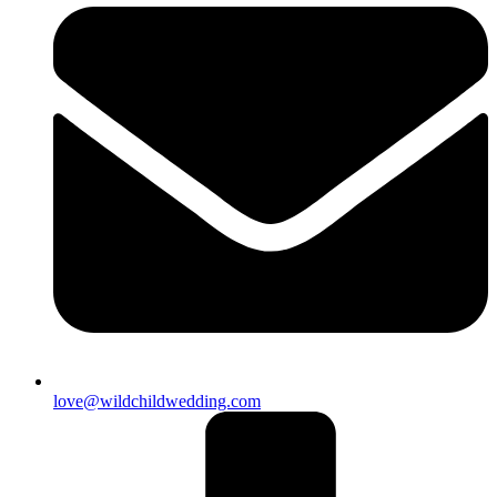
love@wildchildwedding.com