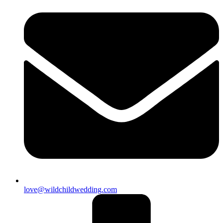
love@wildchildwedding.com