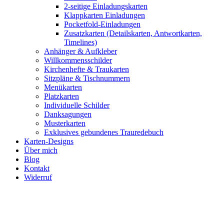
2-seitige Einladungskarten
Klappkarten Einladungen
Pocketfold-Einladungen
Zusatzkarten (Detailskarten, Antwortkarten,
Timelines)
Anhänger & Aufkleber
Willkommensschilder
Kirchenhefte & Traukarten
Sitzpläne & Tischnummern
Menükarten
Platzkarten
Individuelle Schilder
Danksagungen
Musterkarten
Exklusives gebundenes Trauredebuch
Karten-Designs
Über mich
Blog
Kontakt
Widerruf