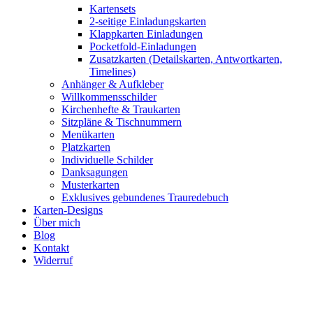
Kartensets
2-seitige Einladungskarten
Klappkarten Einladungen
Pocketfold-Einladungen
Zusatzkarten (Detailskarten, Antwortkarten,
Timelines)
Anhänger & Aufkleber
Willkommensschilder
Kirchenhefte & Traukarten
Sitzpläne & Tischnummern
Menükarten
Platzkarten
Individuelle Schilder
Danksagungen
Musterkarten
Exklusives gebundenes Trauredebuch
Karten-Designs
Über mich
Blog
Kontakt
Widerruf