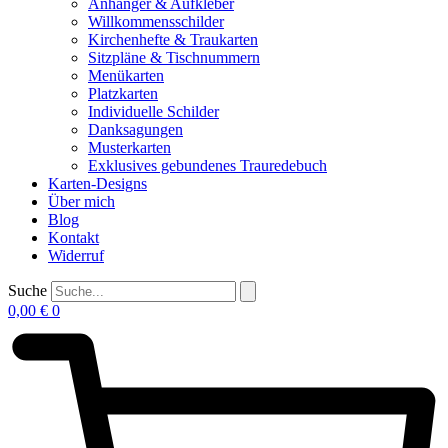
Anhänger & Aufkleber
Willkommensschilder
Kirchenhefte & Traukarten
Sitzpläne & Tischnummern
Menükarten
Platzkarten
Individuelle Schilder
Danksagungen
Musterkarten
Exklusives gebundenes Trauredebuch
Karten-Designs
Über mich
Blog
Kontakt
Widerruf
Suche
0,00
€
0