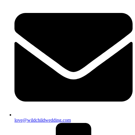
love@wildchildwedding.com