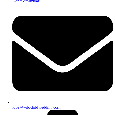
Kontaktformular
love@wildchildwedding.com