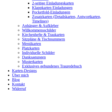
2-seitige Einladungskarten
Klappkarten Einladungen
Pocketfold-Einladungen
Zusatzkarten (Detailskarten, Antwortkarten,
Timelines)
Anhänger & Aufkleber
Willkommensschilder
Kirchenhefte & Traukarten
Sitzpläne & Tischnummern
Menükarten
Platzkarten
Individuelle Schilder
Danksagungen
Musterkarten
Exklusives gebundenes Trauredebuch
Karten-Designs
Über mich
Blog
Kontakt
Widerruf