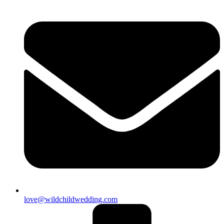
love@wildchildwedding.com