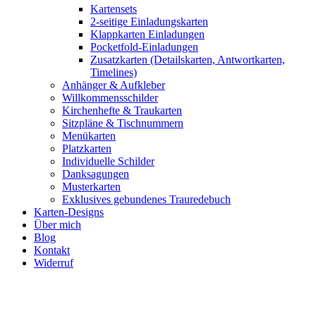
Kartensets
2-seitige Einladungskarten
Klappkarten Einladungen
Pocketfold-Einladungen
Zusatzkarten (Detailskarten, Antwortkarten,
Timelines)
Anhänger & Aufkleber
Willkommensschilder
Kirchenhefte & Traukarten
Sitzpläne & Tischnummern
Menükarten
Platzkarten
Individuelle Schilder
Danksagungen
Musterkarten
Exklusives gebundenes Trauredebuch
Karten-Designs
Über mich
Blog
Kontakt
Widerruf