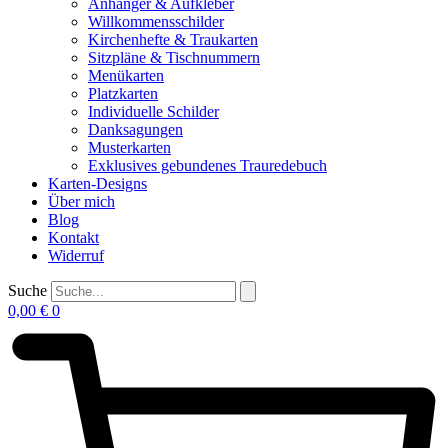
Anhänger & Aufkleber
Willkommensschilder
Kirchenhefte & Traukarten
Sitzpläne & Tischnummern
Menükarten
Platzkarten
Individuelle Schilder
Danksagungen
Musterkarten
Exklusives gebundenes Trauredebuch
Karten-Designs
Über mich
Blog
Kontakt
Widerruf
Suche
0,00
€
0