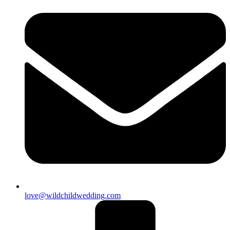
love@wildchildwedding.com