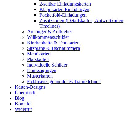
2-seitige Einladungskarten
Klappkarten Einladungen
Pocketfold-Einladungen
Zusatzkarten (Detailskarten, Antwortkarten,
Timelines)
Anhänger & Aufkleber
Willkommensschilder
Kirchenhefte & Traukarten
Sitzpläne & Tischnummern
Menükarten
Platzkarten
Individuelle Schilder
Danksagungen
Musterkarten
Exklusives gebundenes Trauredebuch
Karten-Designs
Über mich
Blog
Kontakt
Widerruf