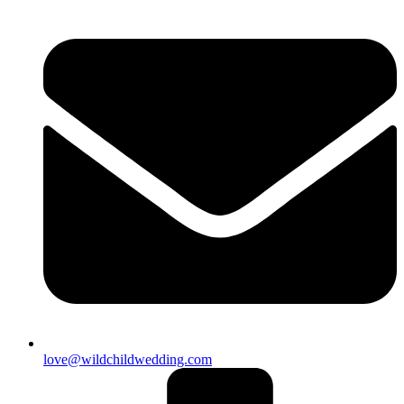
love@wildchildwedding.com