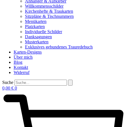
Anhänger & Aufkleber
Willkommensschilder
Kirchenhefte & Traukarten
Sitzpläne & Tischnummern
Menükarten
Platzkarten
Individuelle Schilder
Danksagungen
Musterkarten
Exklusives gebundenes Trauredebuch
Karten-Designs
Über mich
Blog
Kontakt
Widerruf
Suche
0,00
€
0