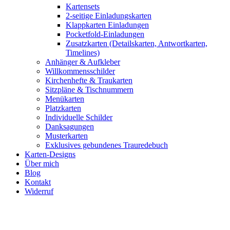
Kartensets
2-seitige Einladungskarten
Klappkarten Einladungen
Pocketfold-Einladungen
Zusatzkarten (Detailskarten, Antwortkarten,
Timelines)
Anhänger & Aufkleber
Willkommensschilder
Kirchenhefte & Traukarten
Sitzpläne & Tischnummern
Menükarten
Platzkarten
Individuelle Schilder
Danksagungen
Musterkarten
Exklusives gebundenes Trauredebuch
Karten-Designs
Über mich
Blog
Kontakt
Widerruf