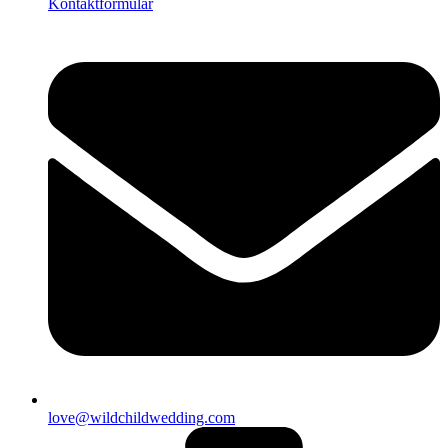
Kontaktformular
love@wildchildwedding.com