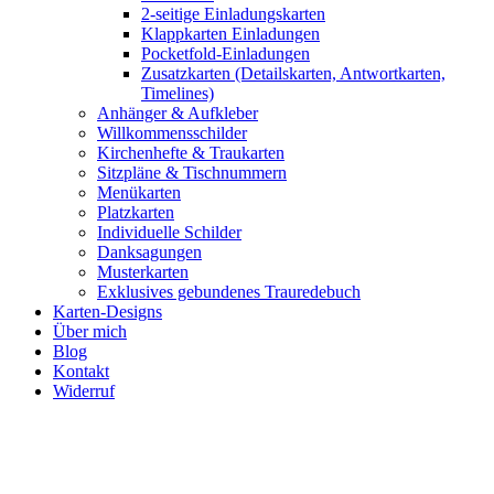
2-seitige Einladungskarten
Klappkarten Einladungen
Pocketfold-Einladungen
Zusatzkarten (Detailskarten, Antwortkarten,
Timelines)
Anhänger & Aufkleber
Willkommensschilder
Kirchenhefte & Traukarten
Sitzpläne & Tischnummern
Menükarten
Platzkarten
Individuelle Schilder
Danksagungen
Musterkarten
Exklusives gebundenes Trauredebuch
Karten-Designs
Über mich
Blog
Kontakt
Widerruf