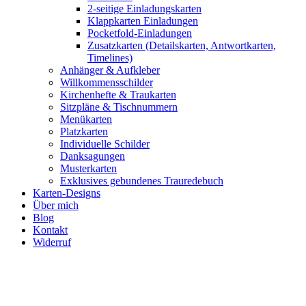
2-seitige Einladungskarten
Klappkarten Einladungen
Pocketfold-Einladungen
Zusatzkarten (Detailskarten, Antwortkarten,
Timelines)
Anhänger & Aufkleber
Willkommensschilder
Kirchenhefte & Traukarten
Sitzpläne & Tischnummern
Menükarten
Platzkarten
Individuelle Schilder
Danksagungen
Musterkarten
Exklusives gebundenes Trauredebuch
Karten-Designs
Über mich
Blog
Kontakt
Widerruf