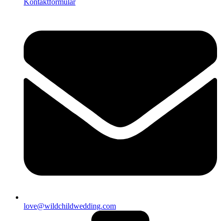
Kontaktformular
love@wildchildwedding.com