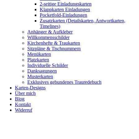
2-seitige Einladungskarten
Klappkarten Einladungen
Pocketfold-Einladungen
Zusatzkarten (Detailskarten, Antwortkarten,
Timelines)
Anhänger & Aufkleber
Willkommensschilder
Kirchenhefte & Traukarten
Sitzpläne & Tischnummern
Menükarten
Platzkarten
Individuelle Schilder
Danksagungen
Musterkarten
Exklusives gebundenes Trauredebuch
Karten-Designs
Über mich
Blog
Kontakt
Widerruf