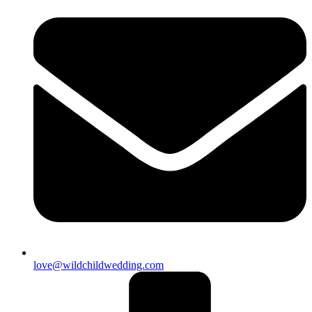
love@wildchildwedding.com