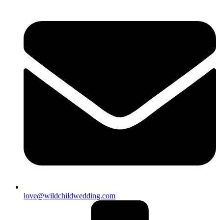
love@wildchildwedding.com