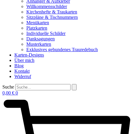
Anhänger & Aufkleber
Willkommensschilder
Kirchenhefte & Traukarten
Sitzpläne & Tischnummern
Menükarten
Platzkarten
Individuelle Schilder
Danksagungen
Musterkarten
Exklusives gebundenes Trauredebuch
Karten-Designs
Über mich
Blog
Kontakt
Widerruf
Suche
0,00
€
0