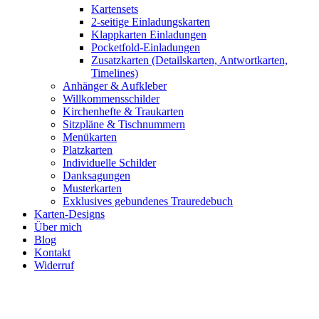
Kartensets
2-seitige Einladungskarten
Klappkarten Einladungen
Pocketfold-Einladungen
Zusatzkarten (Detailskarten, Antwortkarten,
Timelines)
Anhänger & Aufkleber
Willkommensschilder
Kirchenhefte & Traukarten
Sitzpläne & Tischnummern
Menükarten
Platzkarten
Individuelle Schilder
Danksagungen
Musterkarten
Exklusives gebundenes Trauredebuch
Karten-Designs
Über mich
Blog
Kontakt
Widerruf