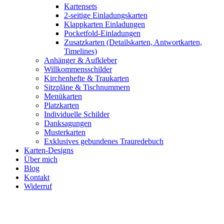
Kartensets
2-seitige Einladungskarten
Klappkarten Einladungen
Pocketfold-Einladungen
Zusatzkarten (Detailskarten, Antwortkarten,
Timelines)
Anhänger & Aufkleber
Willkommensschilder
Kirchenhefte & Traukarten
Sitzpläne & Tischnummern
Menükarten
Platzkarten
Individuelle Schilder
Danksagungen
Musterkarten
Exklusives gebundenes Trauredebuch
Karten-Designs
Über mich
Blog
Kontakt
Widerruf