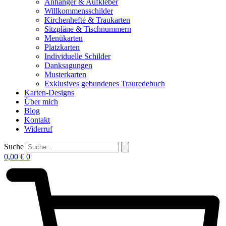
Anhänger & Aufkleber
Willkommensschilder
Kirchenhefte & Traukarten
Sitzpläne & Tischnummern
Menükarten
Platzkarten
Individuelle Schilder
Danksagungen
Musterkarten
Exklusives gebundenes Trauredebuch
Karten-Designs
Über mich
Blog
Kontakt
Widerruf
Suche
0,00
€
0