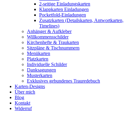
2-seitige Einladungskarten
Klappkarten Einladungen
Pocketfold-Einladungen
Zusatzkarten (Detailskarten, Antwortkarten,
Timelines)
Anhänger & Aufkleber
Willkommensschilder
Kirchenhefte & Traukarten
Sitzpläne & Tischnummern
Menükarten
Platzkarten
Individuelle Schilder
Danksagungen
Musterkarten
Exklusives gebundenes Trauredebuch
Karten-Designs
Über mich
Blog
Kontakt
Widerruf