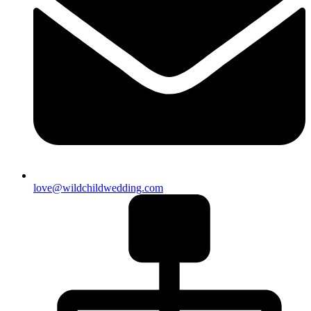
love@wildchildwedding.com