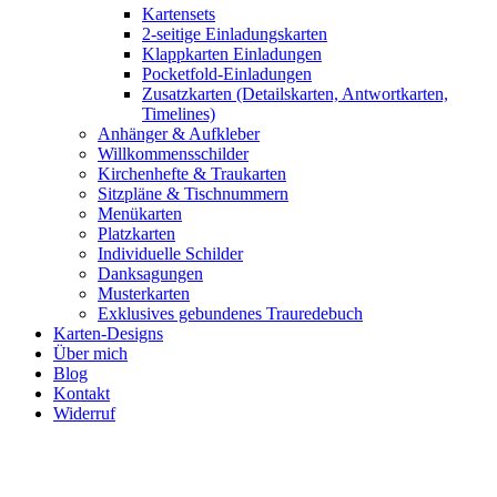
Kartensets
2-seitige Einladungskarten
Klappkarten Einladungen
Pocketfold-Einladungen
Zusatzkarten (Detailskarten, Antwortkarten,
Timelines)
Anhänger & Aufkleber
Willkommensschilder
Kirchenhefte & Traukarten
Sitzpläne & Tischnummern
Menükarten
Platzkarten
Individuelle Schilder
Danksagungen
Musterkarten
Exklusives gebundenes Trauredebuch
Karten-Designs
Über mich
Blog
Kontakt
Widerruf